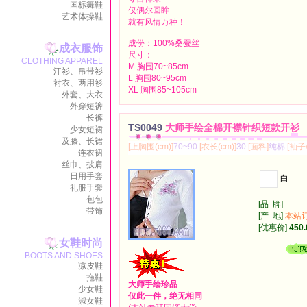
国标舞鞋
仅偶尔回眸
艺术体操鞋
就有风情万种！
成份：100%桑蚕丝
成衣服饰
尺寸：
CLOTHING APPAREL
M 胸围70~85cm
汗衫、吊带衫
L 胸围80~95cm
衬衣、两用衫
XL 胸围85~105cm
外套、大衣
外穿短裤
长裤
TS0049
大师手绘全棉开襟针织短款开衫
少女短裙
及膝、长裙
[上胸围(cm)]
70~90
[衣长(cm)]
30
[面料]
纯棉
[袖子
连衣裙
丝巾、披肩
日用手套
白
礼服手套
包包
[品 牌]
带饰
[产 地]
本站
[优惠价]
450.
女鞋时尚
BOOTS AND SHOES
凉皮鞋
拖鞋
大师手绘珍品
少女鞋
仅此一件，绝无相同
淑女鞋