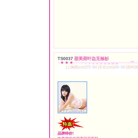
TS0037
甜美荷叶边无袖衫
[上胸围(cm)]
75~94
[衣长(cm)]
49~50
[面料]
品牌特价!