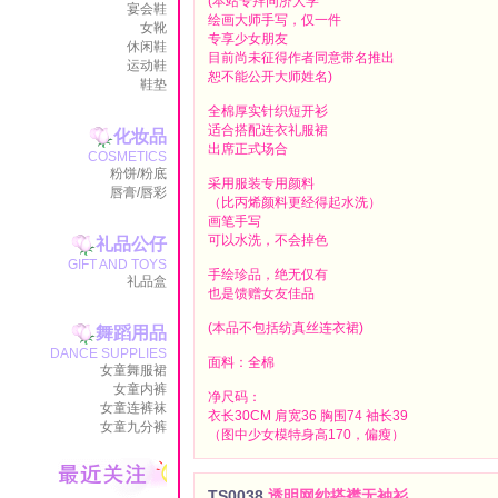
(本站专拜同济大学
宴会鞋
绘画大师手写，仅一件
女靴
专享少女朋友
休闲鞋
目前尚未征得作者同意带名推出
运动鞋
恕不能公开大师姓名)
鞋垫
全棉厚实针织短开衫
适合搭配连衣礼服裙
化妆品
出席正式场合
COSMETICS
粉饼/粉底
采用服装专用颜料
唇膏/唇彩
（比丙烯颜料更经得起水洗）
画笔手写
可以水洗，不会掉色
礼品公仔
GIFT AND TOYS
手绘珍品，绝无仅有
礼品盒
也是馈赠女友佳品
(本品不包括纺真丝连衣裙)
舞蹈用品
DANCE SUPPLIES
面料：全棉
女童舞服裙
女童内裤
净尺码：
女童连裤袜
衣长30CM 肩宽36 胸围74 袖长39
女童九分裤
（图中少女模特身高170，偏瘦）
TS0038
透明网纱搭襟无袖衫