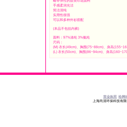
略带弹性的甜美印花面料
手感柔润光洁
简洁清纯
实用性很强
可以和多种外衫搭配
(本品不包括内裤)
面料：97%涤纶 3%氨纶
尺码：
(M) 衣长(49cm)、胸围(75~88cm)、身高(155~16
(L) 衣长(50cm)、胸围(86~94cm)、身高(160~17
营业执照
给网
上海尚清环保科技有