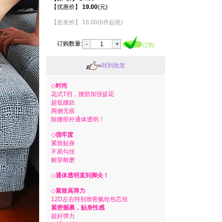
【优惠价】
19.00
(元)
【批发价】 16.00(6件起批)
订购数量:
转到批发
◇
时尚
花式T裆，腰部加强提花
超低腰款
两侧无痕
除腰部外通体透明！
◇
强牢度
紧致贴身
不易勾丝
耐穿耐磨
◇
通体透明直到脚尖！
◇
紧致高弹力
12D左右特别致密氨纶包芯丝
紧密握裹，贴身性感
超好弹力