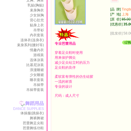
文胸、胸罩
乳贴(胸贴)
[品 牌]
Tingt
束身胸衣
[产 地]
上海
少女抹胸
[原 价]
85.00
背心肚兜
[优惠价]
35.0
贴身上衣
吊带衫
[批发价] 58
内衣套装
连体衣(连身衣)
专业芭蕾用品
束身系列(腰封等)
情趣内衣
穿着足尖鞋时使用
游戏装
用来保护脚尖
连体泳装
减少足尖站立时的压力
比基尼泳装
足尖鞋的良伴
浪漫睡裙
少女睡裙
柔软富有弹性的仿生硅胶
睡衣套装
一流的材质
吊袜带
专业的设计
吊袜带套装
尺码：成人尺寸
舞蹈用品
DANCE SUPPLIES
体操服(跳操衣)
舞裤舞裙
芭蕾舞足尖鞋
芭蕾舞练功鞋