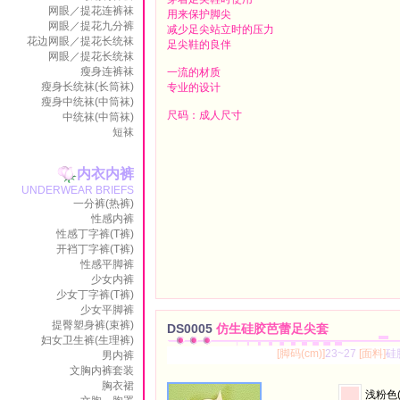
网眼／提花连裤袜
用来保护脚尖
网眼／提花九分裤
减少足尖站立时的压力
花边网眼／提花长统袜
足尖鞋的良伴
网眼／提花长统袜
瘦身连裤袜
一流的材质
瘦身长统袜(长筒袜)
专业的设计
瘦身中统袜(中筒袜)
尺码：成人尺寸
中统袜(中筒袜)
短袜
内衣内裤
UNDERWEAR BRIEFS
一分裤(热裤)
性感内裤
性感丁字裤(T裤)
开裆丁字裤(T裤)
性感平脚裤
少女内裤
少女丁字裤(T裤)
少女平脚裤
提臀塑身裤(束裤)
DS0005
仿生硅胶芭蕾足尖套
妇女卫生裤(生理裤)
[脚码(cm)]
23~27
[面料]
硅
男内裤
文胸内裤套装
胸衣裙
浅粉色(