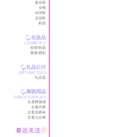
宴会鞋
女靴
休闲鞋
运动鞋
鞋垫
化妆品
COSMETICS
粉饼/粉底
唇膏/唇彩
礼品公仔
GIFT AND TOYS
礼品盒
舞蹈用品
DANCE SUPPLIES
女童舞服裙
女童内裤
女童连裤袜
女童九分裤