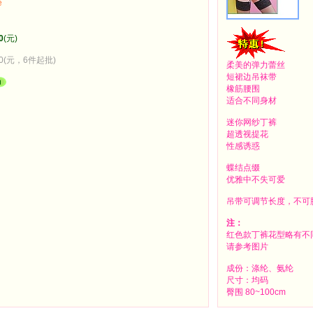
e
0
(元)
.00(元，6件起批)
柔美的弹力蕾丝
短裙边吊袜带
橡筋腰围
适合不同身材
迷你网纱丁裤
超透视提花
性感诱惑
蝶结点缀
优雅中不失可爱
吊带可调节长度，不可
注：
红色款丁裤花型略有不
请参考图片
成份：涤纶、氨纶
尺寸：均码
臀围 80~100cm