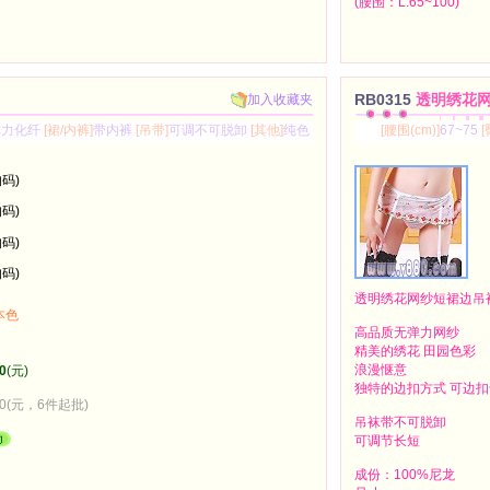
(腰围：L:65~100)
RB0315
透明绣花
加入收藏夹
弹力化纤
[裙/内裤]
带内裤
[吊带]
可调不可脱卸
[其他]
纯色
[腰围(cm)]
67~75
[
码)
码)
码)
码)
透明绣花网纱短裙边吊
本色
高品质无弹力网纱
精美的绣花 田园色彩
浪漫惬意
0
(元)
独特的边扣方式 可边
.00(元，6件起批)
吊袜带不可脱卸
可调节长短
成份：100%尼龙