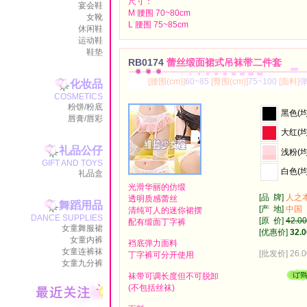
尺寸：
宴会鞋
M 腰围 70~80cm
女靴
L 腰围 75~85cm
休闲鞋
运动鞋
鞋垫
RB0174
蕾丝缎面裙式吊袜带二件套
[腰围(cm)]
60~85
[臀围(cm)]
75~100
[面料]
化妆品
COSMETICS
粉饼/粉底
黑色(均
唇膏/唇彩
大红(均
礼品公仔
浅粉(均
GIFT AND TOYS
白色(均
礼品盒
光滑华丽的仿缎
[品 牌]
人之
透明质感蕾丝
舞蹈用品
[产 地]
中国
清纯可人的迷你裙摆
DANCE SUPPLIES
[原 价]
42.00
配有缎面丁字裤
女童舞服裙
[优惠价]
32.0
女童内裤
裆底弹力面料
女童连裤袜
[批发价] 26
丁字裤可分开使用
女童九分裤
袜带可调长度但不可脱卸
(不包括丝袜)