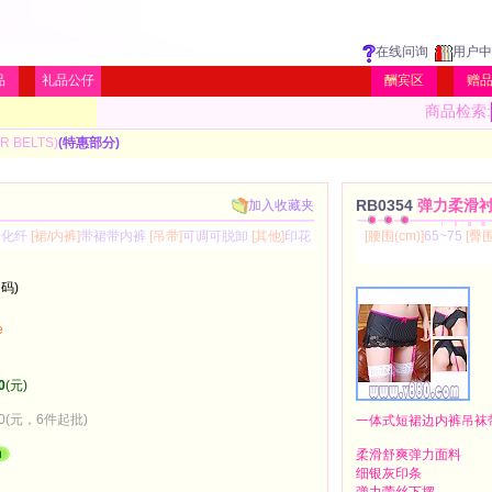
在线问询
用户中
品
礼品公仔
酬宾区
赠
商品检索:
R BELTS)
(特惠部分)
RB0354
弹力柔滑
加入收藏夹
力化纤
[裙/内裤]
带裙带内裤
[吊带]
可调可脱卸
[其他]
印花
[腰围(cm)]
65~75
[臀围
码)
e
0
(元)
.00(元，6件起批)
一体式短裙边内裤吊袜
柔滑舒爽弹力面料
细银灰印条